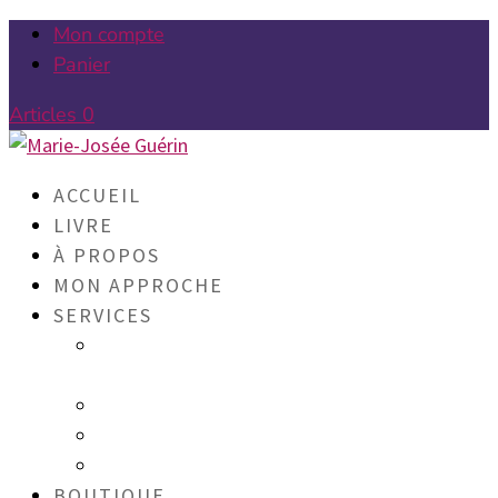
Mon compte
Panier
Articles 0
ACCUEIL
LIVRE
À PROPOS
MON APPROCHE
SERVICES
LE CERCLE DES BELLES ÂMES
LUMINEUSES
TIRAGES DE CARTES
MISE EN LUMIÈRE
LA QUÊTE
BOUTIQUE